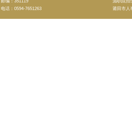
邮编：351119
湄职院招
电话：0594-7651263
莆田市人