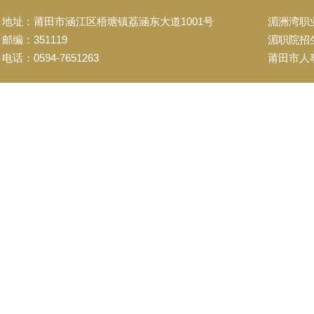
地址：莆田市涵江区梧塘镇荔涵东大道1001号
湄洲湾职
邮编：351119
湄职院招
电话：0594-7651263
莆田市人