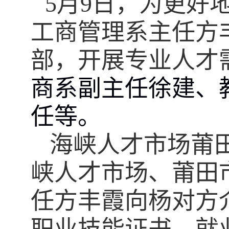
5
月
9
日，
为更好
工商
管理
系
主任方
部，开展
专业人才
商系副主任徐建、
任
等。
海峡人才市场
莆
峡人才市场、莆田
任方丰霞向杨对方
职业技能证书、就